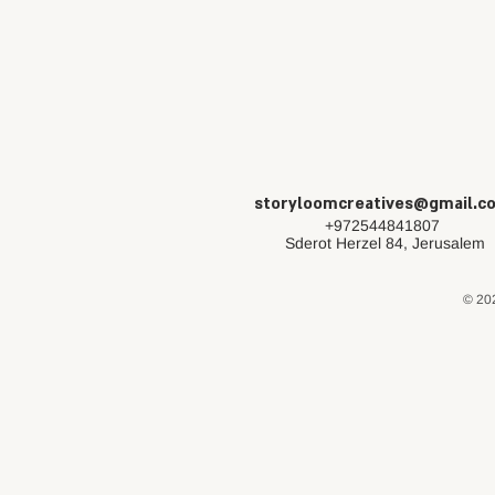
storyloomcreatives@gmail.c
+972544841807
Sderot Herzel 84, Jerusalem
© 202