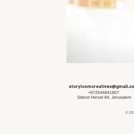
storyloomcreatives@gmail.c
+972544841807
Sderot Herzel 84, Jerusalem
© 202