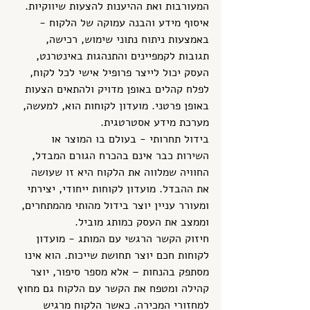
המעורבות ואת ההיענות להצעות שיווקיות.
איסוף מידע והבנה עמוקה של הלקוח - 
באמצעות ניתוח נתוני שימוש, רכישה, 
תגובות לקמפיינים והתנהגות באינטרנט, 
העסק יכול לייצר פרופיל אישי לכל לקוח, 
לפלח קהלים באופן מדויק ולהתאים הצעות 
באופן פרטני. מועדון לקוחות הוא, למעשה, 
מערכת מידע אסטרטגית.
בידול תחרותי - בעולם בו המוצר או 
השירות כבר אינם בהכרח הגורם המבדל, 
החוויה שמלווה את הלקוח היא זו שעושה 
את ההבדל. מועדון לקוחות ייחודי, יצירתי 
ומעורר עניין יוצר בידול מהותי מהמתחרים, 
וממצב את העסק כמותג מוביל.
חיזוק הקשר הרגשי עם המותג - מועדון 
לקוחות חכם יוצר תחושת שייכות. הוא אינו 
מסתפק בהנחות – אלא מספר סיפור, יוצר 
קהילה ומטפח את הקשר עם הלקוח גם מחוץ 
למחזורי המכירה. כאשר הלקוח מרגיש 