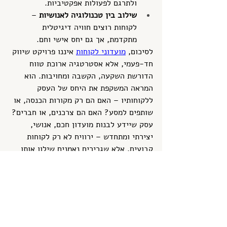
ולתרגם לפעולות אפקטיביות.
שילוב בין טכנולוגיה לאנושיות
 –  
לקוחות רוצים חוויה דיגיטלית 
מתקדמת, אך גם יחס אישי וחם.
לסיכום, 
מועדוני לקוחות
 איננו פרויקט שיווק 
חד-פעמי, אלא אסטרטגיה ארוכת טווח 
הדורשת השקעה, הקשבה ומחויבות. הוא 
המראה המשקפת את היחס של העסק 
ללקוחותיו – האם הם רק מקורות הכנסה, או 
שותפים למסע? האם הם צרכנים, או חברים?
עסק שיידע לבנות מועדון חכם, אנושי, 
יצירתי ומתחדש – ירוויח לא רק לקוחות 
קבועים, אלא שגרירים נאמנים שילוו אותו 
לאורך זמן. בעולם של תחרות קיצונית 
ונאמנות חולפת, זהו נכס יקר מפז.
פוסטים אחרונים
הצג הכול