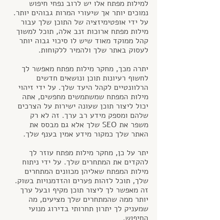
למילות מפתח אלו יש לרוב נפחי חיפוש 
נמוכים יותר אך שיעורי המרות גבוהים יותר. 
על ידי אופטימיזציה של התוכן שלך עבור 
מילות מפתח ארוכות זנב אלה, תוכל למשוך 
קהל ממוקד מאוד שיש לו סיכוי גבוה יותר 
לעסוק באתר שלך ולהמיר ללקוחות.
יתרה מכך, מחקר מילות מפתח מאפשר לך 
לחשוף רעיונות תוכן ונושאים חדשים 
הרלוונטיים לקהל היעד שלך. על ידי זיהוי 
מילות המפתח שמשתמשים מחפשים, אתה 
יכול ליצור תוכן שעונה ישירות על הצרכים 
שלהם ומספק מידע רב ערך. זה לא רק 
משפר את SEO שלך אלא גם מבסס את 
האתר שלך כמקור מידע אמין בענף שלך.
יתר על כן, מחקר מילות מפתח עוזר לך 
להקדים את המתחרים שלך. על ידי ניתוח 
מילות המפתח שאליהן מכוונים המתחרים 
שלך, תוכל לזהות פערים והזדמנויות בשוק. 
זה מאפשר לך ליצור תוכן מקיף ובעל ערך 
יותר ממה שהמתחרים שלך מציעים, מה 
שמעניק לך יתרון תחרותי בדירוג מנועי 
החיפוש.