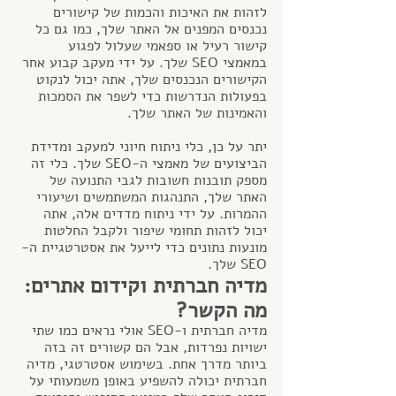
לזהות את האיכות והכמות של קישורים 
נכנסים המפנים אל האתר שלך, כמו גם כל 
קישור רעיל או ספאמי שעלול לפגוע 
במאמצי SEO שלך. על ידי מעקב קבוע אחר 
הקישורים הנכנסים שלך, אתה יכול לנקוט 
בפעולות הנדרשות כדי לשפר את הסמכות 
והאמינות של האתר שלך.
יתר על כן, כלי ניתוח חיוני למעקב ומדידת 
הביצועים של מאמצי ה-SEO שלך. כלי זה 
מספק תובנות חשובות לגבי התנועה של 
האתר שלך, התנהגות המשתמשים ושיעורי 
ההמרות. על ידי ניתוח מדדים אלה, אתה 
יכול לזהות תחומי שיפור ולקבל החלטות 
מונעות נתונים כדי לייעל את אסטרטגיית ה-
SEO שלך.
מדיה חברתית וקידום אתרים: 
מה הקשר?
מדיה חברתית ו-SEO אולי נראים כמו שתי 
ישויות נפרדות, אבל הם קשורים זה בזה 
ביותר מדרך אחת. בשימוש אסטרטגי, מדיה 
חברתית יכולה להשפיע באופן משמעותי על 