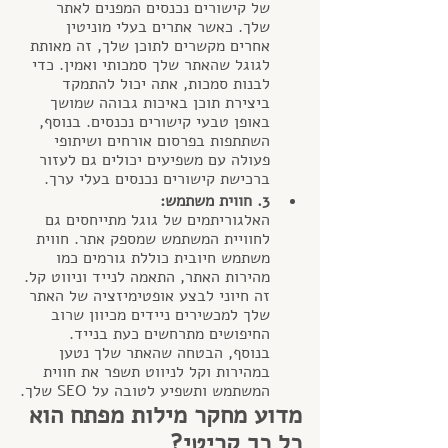
של קישורים נכנסים המפנים לאתר 
שלך. כאשר אתרים בעלי מוניטין 
אחרים מקשרים לתוכן שלך, זה מאותת 
לגוגל שהאתר שלך סמכותי ואמין. כדי 
לבנות סמכות, אתה יכול להתמקד 
ביצירת תוכן באיכות גבוהה שמושך 
באופן טבעי קישורים נכנסים. בנוסף, 
השתתפות בפרסום אורחים ושיתופי 
פעולה עם משפיעים יכולים גם לעזור 
ברכישת קישורים נכנסים בעלי ערך.
3. חווית משתמש:
האלגוריתמים של גוגל מתייחסים גם 
לחוויית המשתמש שמספק אתר. חווית 
משתמש חיובית כוללת גורמים כמו 
מהירות האתר, התאמה לנייד וניווט קל. 
זה חיוני לבצע אופטימיזציה של האתר 
שלך למכשירים ניידים מכיוון שרוב 
החיפושים מתרחשים כעת בנייד. 
בנוסף, הבטחה שהאתר שלך נטען 
במהירות וקל לניווט תשפר את חווית 
המשתמש ותשפיע לטובה על SEO שלך.
מדוע מחקר מילות מפתח הוא 
כל כך קריטי?