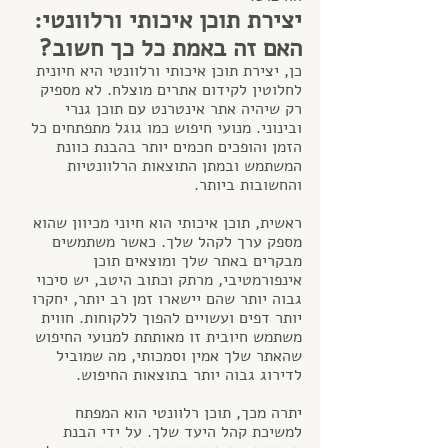
יצירת תוכן איכותי ורלוונטי: 
האם זה באמת כל כך חשוב?
כן, יצירת תוכן איכותי ורלוונטי היא חיונית 
לחלוטין לקידום אתרים מוצלח. לא מספיק 
רק שיהיה אתר אינטרנט עם תוכן גנרי 
ובינוני. מנועי חיפוש כמו גוגל מתפתחים כל 
הזמן והופכים חכמים יותר בהבנת כוונת 
המשתמש ובמתן התוצאות הרלוונטיות 
והחשובות ביותר.
ראשית, תוכן איכותי הוא חיוני מכיוון שהוא 
מספק ערך לקהל שלך. כאשר משתמשים 
מבקרים באתר שלך ומוצאים תוכן 
אינפורמטיבי, מרתק וכתוב היטב, יש סיכוי 
גבוה יותר שהם יישארו זמן רב יותר, יחקרו 
יותר דפים ועשויים להפוך ללקוחות. חווית 
משתמש חיובית זו מאותתת למנועי החיפוש 
שהאתר שלך אמין וסמכותי, מה שמוביל 
לדירוג גבוה יותר בתוצאות החיפוש.
יתרה מכך, תוכן רלוונטי הוא המפתח 
למשיכת קהל היעד שלך. על ידי הבנת 