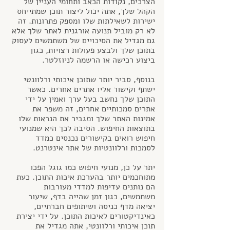
הצרכים, נקודות הכאב ותחומי העניין של 
הקהל שלך, אתה יכול ליצור תוכן שמתייחס 
ישירות לשאילתות שלו ומספק פתרונות. זה 
לא רק מוביל תנועה אורגנית לאתר שלך אלא 
גם מגדיל את הסיכויים של משתמשים לעסוק 
בתוכן שלך ולבצע פעולות רצויות, כגון 
ביצוע רכישה או הרשמה לניוזלטר.
בנוסף, סביר יותר שתוכן איכותי ורלוונטי 
ישתף וקישור אליו אתרים אחרים. כאשר 
התוכן שלך נחשב בעל ערך ואמין על ידי 
אתרים סמכותיים אחרים, זה משפר את 
אמינות האתר שלך ומגביר את הנראות שלו 
בתוצאות החיפוש. הסיבה לכך היא שמנועי 
חיפוש רואים בקישורים נכנסים כמדד 
לסמכות ורלוונטיות של אתר אינטרנט.
יתר על כן, מנועי חיפוש כמו גוגל הפכו 
מתוחכמים יותר בהערכת איכות התוכן. כעת 
הם נותנים עדיפות למדדי מעורבות 
משתמשים, כגון זמן שהייה בדף, שיעור 
יציאה מדף כניסה ושיתופים חברתיים, 
כאינדיקטורים לאיכות התוכן. על ידי יצירת 
תוכן איכותי ורלוונטי, אתה מגדיל את 