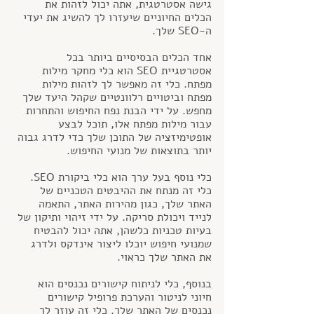
גישה אסטרטגית, אתה יכול לזהות את 
הכלים החיוניים שיעזרו לך להשיג את יעדי 
ה-SEO שלך.
אחד הכלים הבסיסיים ביותר בכל 
אסטרטגיית SEO הוא כלי מחקר מילות 
מפתח. כלי זה מאפשר לך לזהות מילות 
מפתח וביטויים רלוונטיים שקהל היעד שלך 
מחפש. על ידי הבנת נפח החיפוש והתחרות 
עבור מילות מפתח אלו, תוכל לבצע 
אופטימיזציה של התוכן שלך כדי לדרג גבוה 
יותר בתוצאות של מנועי החיפוש.
כלי נוסף בעל ערך הוא כלי ביקורת SEO. 
כלי זה מנתח את ההיבטים הטכניים של 
האתר שלך, כגון מהירות האתר, התאמה 
לנייד ויכולת סריקה. על ידי זיהוי ותיקון של 
בעיות טכניות כלשהן, אתה יכול להבטיח 
שמנועי חיפוש יוכלו ליצור אינדקס ולדרג 
את האתר שלך כראוי.
בנוסף, כלי לניתוח קישורים נכנסים הוא 
חיוני לניטור והערכת פרופיל קישורים 
נכנסים של האתר שלך. כלי זה עוזר לך 