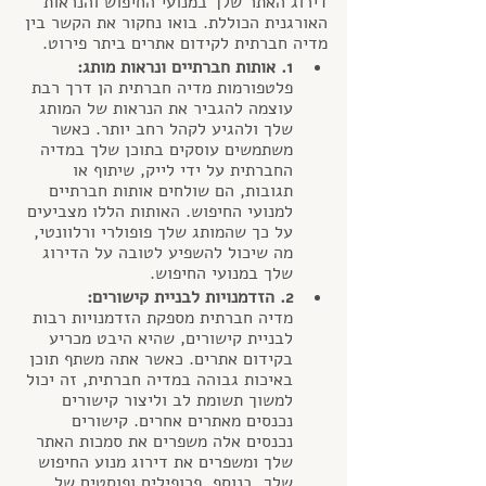
דירוג האתר שלך במנועי החיפוש והנראות 
האורגנית הכוללת. בואו נחקור את הקשר בין 
מדיה חברתית לקידום אתרים ביתר פירוט.
1. אותות חברתיים ונראות מותג:
פלטפורמות מדיה חברתית הן דרך רבת 
עוצמה להגביר את הנראות של המותג 
שלך ולהגיע לקהל רחב יותר. כאשר 
משתמשים עוסקים בתוכן שלך במדיה 
החברתית על ידי לייק, שיתוף או 
תגובות, הם שולחים אותות חברתיים 
למנועי החיפוש. האותות הללו מצביעים 
על כך שהמותג שלך פופולרי ורלוונטי, 
מה שיכול להשפיע לטובה על הדירוג 
שלך במנועי החיפוש.
2. הזדמנויות לבניית קישורים:
מדיה חברתית מספקת הזדמנויות רבות 
לבניית קישורים, שהיא היבט מכריע 
בקידום אתרים. כאשר אתה משתף תוכן 
באיכות גבוהה במדיה חברתית, זה יכול 
למשוך תשומת לב וליצור קישורים 
נכנסים מאתרים אחרים. קישורים 
נכנסים אלה משפרים את סמכות האתר 
שלך ומשפרים את דירוג מנוע החיפוש 
שלך. בנוסף, פרופילים ופוסטים של 